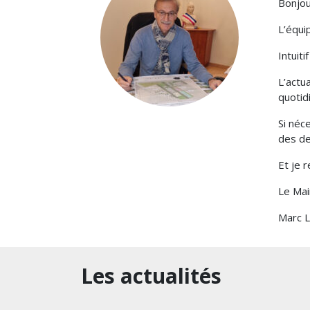
Bonjou
L’équi
Intuit
L’actu
quotid
Si néc
des de
Et je 
Le Mai
Marc 
Les actualités