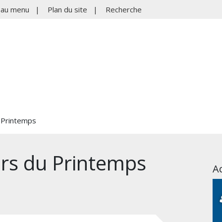
r au menu
|
Plan du site
|
Recherche
u Printemps
urs du Printemps
Ac