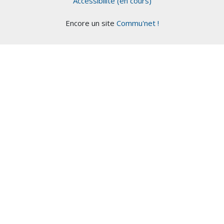
Accessibilité (en cours)
Encore un site
Commu'net !