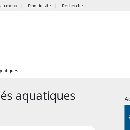
r au menu
|
Plan du site
|
Recherche
aquatiques
ités aquatiques
Ac