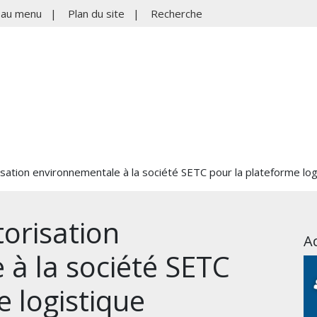
r au menu
|
Plan du site
|
Recherche
isation environnementale à la société SETC pour la plateforme log
torisation
Ac
à la société SETC
e logistique